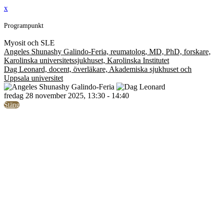
x
Programpunkt
Myosit och SLE
Angeles Shunashy Galindo-Feria, reumatolog, MD, PhD, forskare,
Karolinska universitetssjukhuset, Karolinska Institutet
Dag Leonard, docent, överläkare, Akademiska sjukhuset och
Uppsala universitet
fredag 28 november 2025, 13:30 - 14:40
Stäng