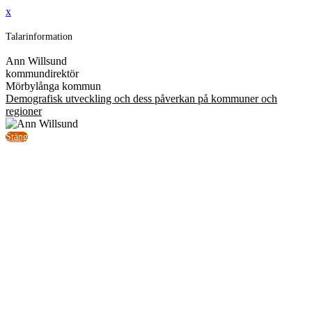
x
Talarinformation
Ann Willsund
kommundirektör
Mörbylånga kommun
Demografisk utveckling och dess påverkan på kommuner och
regioner
Stäng