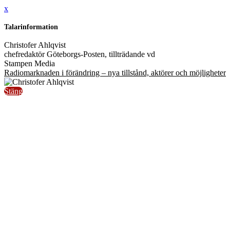
x
Talarinformation
Christofer Ahlqvist
chefredaktör Göteborgs-Posten, tillträdande vd
Stampen Media
Radiomarknaden i förändring – nya tillstånd, aktörer och möjligheter
Stäng