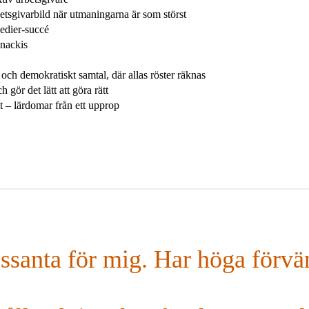
tsgivarbild när utmaningarna är som störst
edier-succé
snackis
nt och demokratiskt samtal, där allas röster räknas
ör det lätt att göra rätt
 – lärdomar från ett upprop
santa för mig. Har höga förvänt