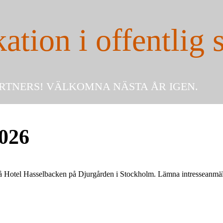
ion i offentlig 
ARTNERS! VÄLKOMNA NÄSTA ÅR IGEN.
2026
å Hotel Hasselbacken på Djurgården i Stockholm. Lämna intresseanmälan