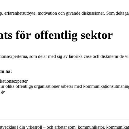
, erfarenhetsutbyte, motivation och givande diskussioner
.
Som deltagar
ts för offentlig sektor
nsexperterna, som delar med sig av lärorika case och diskuterar de vik
du ha:
ikationsexperter
ån hur olika offentliga organisationer arbetar med kommunikationsutmanin
ige
och utvecklas i din yrkesroll – och arbetar som: kommunikatör, kommuni