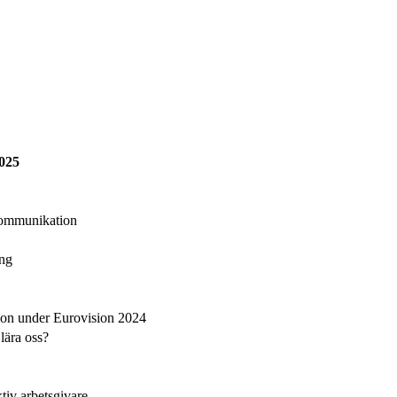
025
kommunikation
ång
ion under Eurovision 2024
lära oss?
ktiv arbetsgivare