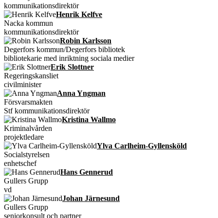
kommunikationsdirektör
Henrik Kelfve
Nacka kommun
kommunikationsdirektör
Robin Karlsson
Degerfors kommun/Degerfors bibliotek
bibliotekarie med inriktning sociala medier
Erik Slottner
Regeringskansliet
civilminister
Anna Yngman
Försvarsmakten
Stf kommunikationsdirektör
Kristina Wallmo
Kriminalvården
projektledare
Ylva Carlheim-Gyllensköld
Socialstyrelsen
enhetschef
Hans Gennerud
Gullers Grupp
vd
Johan Järnesund
Gullers Grupp
seniorkonsult och partner