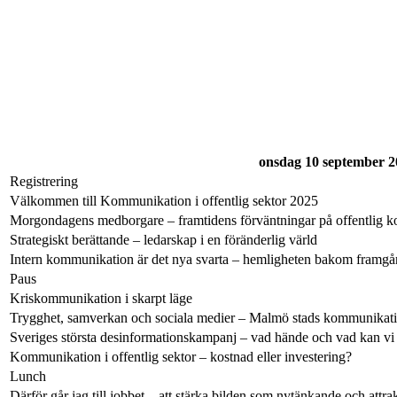
onsdag 10 september 2
Registrering
Välkommen till Kommunikation i offentlig sektor 2025
Morgondagens medborgare – framtidens förväntningar på offentlig 
Strategiskt berättande – ledarskap i en föränderlig värld
Intern kommunikation är det nya svarta – hemligheten bakom framg
Paus
Kriskommunikation i skarpt läge
Trygghet, samverkan och sociala medier – Malmö stads kommunikat
Sveriges största desinformationskampanj – vad hände och vad kan vi 
Kommunikation i offentlig sektor – kostnad eller investering?
Lunch
Därför går jag till jobbet – att stärka bilden som nytänkande och attra