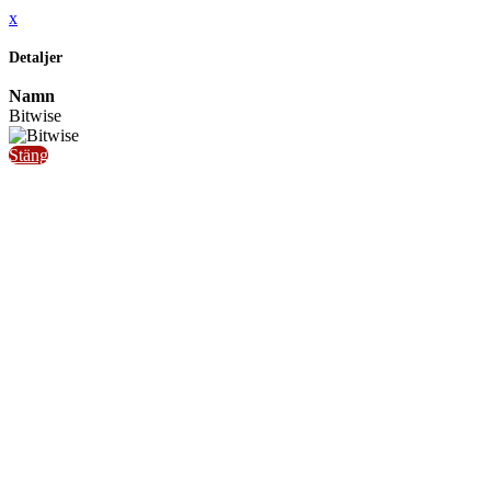
x
Detaljer
Namn
Bitwise
Stäng