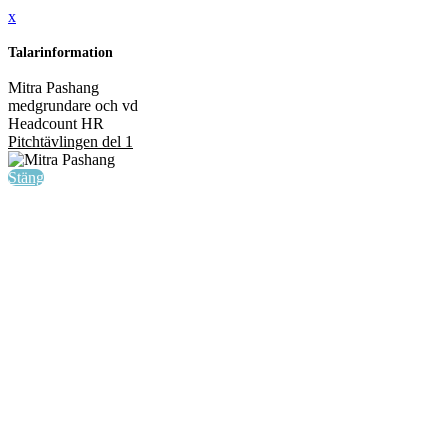
x
Talarinformation
Mitra Pashang
medgrundare och vd
Headcount HR
Pitchtävlingen del 1
Stäng