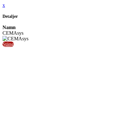
x
Detaljer
Namn
CEMAsys
Stäng