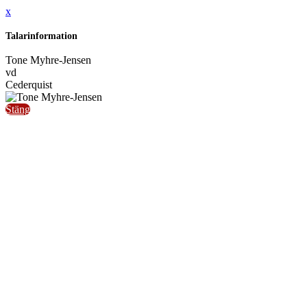
x
Talarinformation
Tone Myhre-Jensen
vd
Cederquist
Stäng