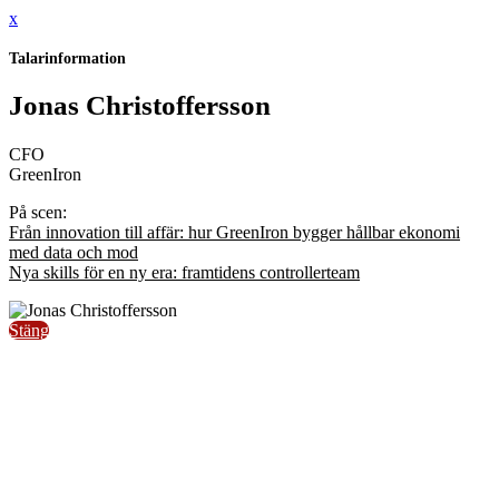
x
Talarinformation
Jonas Christoffersson
CFO
GreenIron
På scen:
Från innovation till affär: hur GreenIron bygger hållbar ekonomi
med data och mod
Nya skills för en ny era: framtidens controllerteam
Stäng