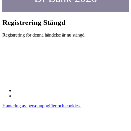
Registrering Stängd
Registrering för denna händelse är nu stängd.
www.di.se
Dagens industri AB
Gjörwellsgatan 30
112 60 Stockholm
Sverige
Hantering av personuppgifter och cookies.