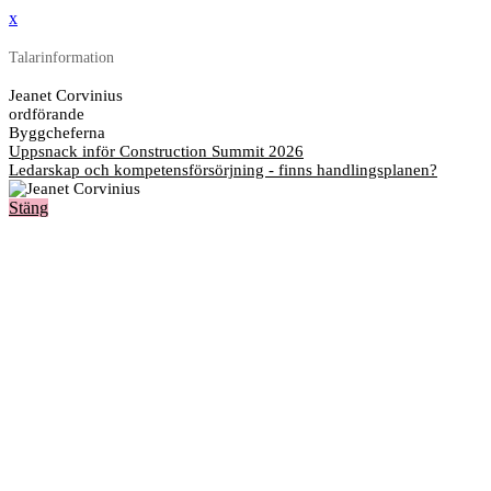
x
Talarinformation
Jeanet Corvinius
ordförande
Byggcheferna
Uppsnack inför Construction Summit 2026
Ledarskap och kompetensförsörjning - finns handlingsplanen?
Stäng