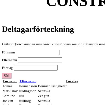
CONSTR
Deltagarförteckning
Deltagarförteckningen innehåller endast namn som är inlämnade med
Förnamn
Efternamn
Företag
Sök
Förnamn
Efternamn
Företag
Tomas
Hermansson
Bonnier Fastigheter
Mats Olov
Hildingsson
Skanska
Caroline
Hill
Zengun
Joakim
Hillborg
Skanska