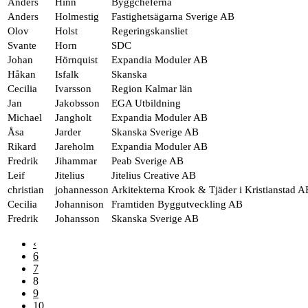
Anders
Hinn
Byggcheferna
Anders
Holmestig
Fastighetsägarna Sverige AB
Olov
Holst
Regeringskansliet
Svante
Horn
SDC
Johan
Hörnquist
Expandia Moduler AB
Håkan
Isfalk
Skanska
Cecilia
Ivarsson
Region Kalmar län
Jan
Jakobsson
EGA Utbildning
Michael
Jangholt
Expandia Moduler AB
Åsa
Jarder
Skanska Sverige AB
Rikard
Jareholm
Expandia Moduler AB
Fredrik
Jihammar
Peab Sverige AB
Leif
Jitelius
Jitelius Creative AB
christian
johannesson
Arkitekterna Krook & Tjäder i Kristianstad A
Cecilia
Johannison
Framtiden Byggutveckling AB
Fredrik
Johansson
Skanska Sverige AB
‹
6
7
8
9
10