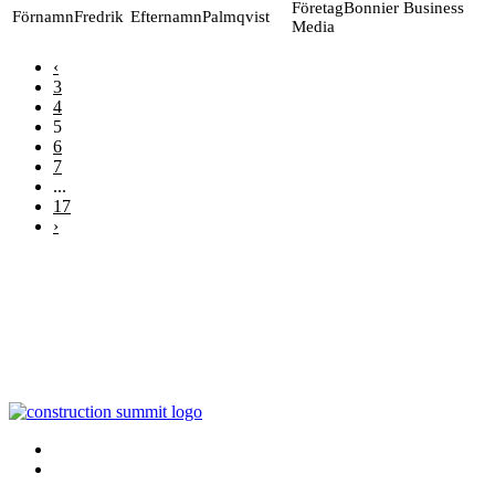
Bonnier Business
Fredrik
Palmqvist
Media
‹
3
4
5
6
7
...
17
›
Bonnier News AB
Gjörwellsgatan 30
112 60 Stockholm
Sverige