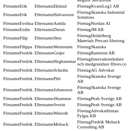
Region Stockholm
Erik
Eklund
KvarnLog1 AB
Skanska Industrial
Erik
Halvarsson
Solutions
Evelina
Anttila
Nordan AI
Ezdin
Duran
JM AB
Heidelberg
Filip
Sten
Materials Precast Abetong
Filippa
Wennstam
Skanska
Fredrik
Geijer
Ramirent AB
Innovationsledare
Fredrik
Heghammar
och medgrundare Hives.co
Fredrik
Schedin
AG Advokat
Skanska Sverige
Fredrik
Pihl
AB
Skanska Sverige
Fredrik
Johansson
AB
Fredrik
Jihammar
Peab Sverige AB
Fredrik
Sverin
Peab Sverige AB
Advokatfirman
Fredrik
Winroth
Fylgia KB
Fredrik Moback
Fredrik
Moback
Consulting AB