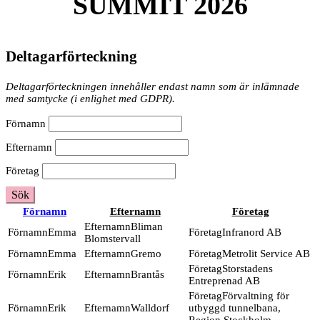
SUMMIT 2026
Deltagarförteckning
Deltagarförteckningen innehåller endast namn som är inlämnade
med samtycke (i enlighet med GDPR).
Förnamn
Efternamn
Företag
Sök
Förnamn
Efternamn
Företag
Bliman
Emma
Infranord AB
Blomstervall
Emma
Gremo
Metrolit Service AB
Storstadens
Erik
Brantås
Entreprenad AB
Förvaltning för
Erik
Walldorf
utbyggd tunnelbana,