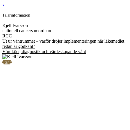
x
Talarinformation
Kjell Ivarsson
nationell cancersamordnare
RCC
Ut ur väntrummet – varför dröjer implementeringen när läkemedlet
redan är godkänt?
Vårdköer, diagnostik och värdeskapande vård
Stäng