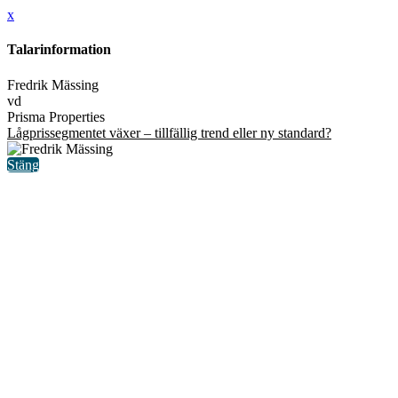
x
Talarinformation
Fredrik Mässing
vd
Prisma Properties
Lågprissegmentet växer – tillfällig trend eller ny standard?
Stäng