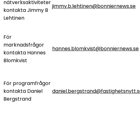
nätverksaktiviteter
jimmy.b.lehtinen@bonniernews.se
kontakta Jimmy B
Lehtinen
För
marknadsfrågor
hannes.blomkvist@bonniernews.se
kontakta Hannes
Blomkvist
För programfrågor
kontakta Daniel
daniel.bergstrand@fastighetsnytt.s
Bergstrand
Bonnier News AB
Gjörwellsgatan 30