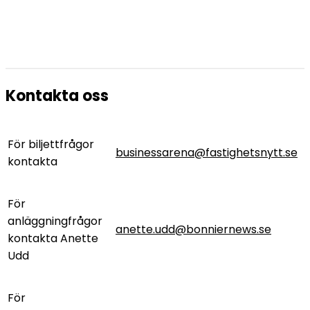
Kontakta oss
För biljettfrågor
businessarena@fastighetsnytt.se
kontakta
För
anläggningfrågor
anette.udd@bonniernews.se
kontakta Anette
Udd
För