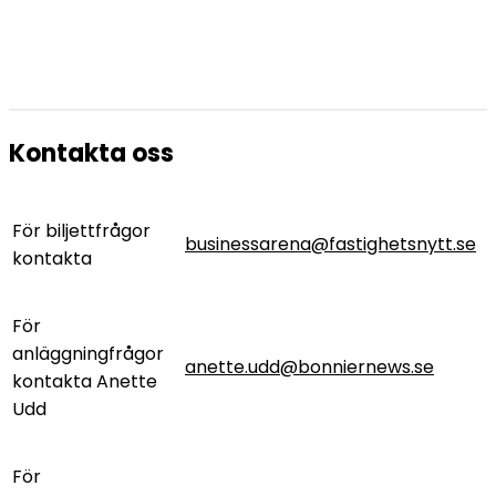
Kontakta oss
För biljettfrågor
businessarena@fastighetsnytt.se
kontakta
För
anläggningfrågor
anette.udd@bonniernews.se
kontakta Anette
Udd
För