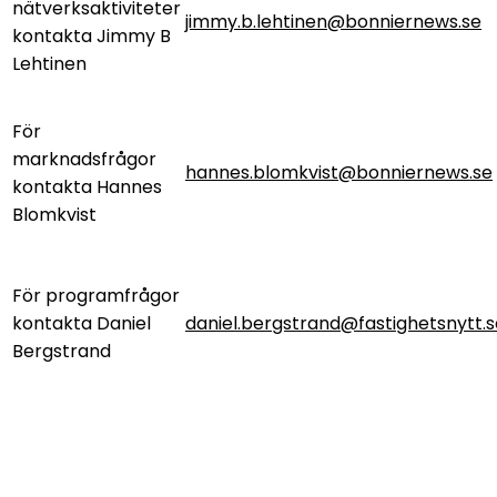
nätverksaktiviteter
jimmy.b.lehtinen@bonniernews.se
kontakta Jimmy B
Lehtinen
För
marknadsfrågor
hannes.blomkvist@bonniernews.se
kontakta Hannes
Blomkvist
För programfrågor
kontakta Daniel
daniel.bergstrand@fastighetsnytt.s
Bergstrand
Bonnier News AB
Gjörwellsgatan 30