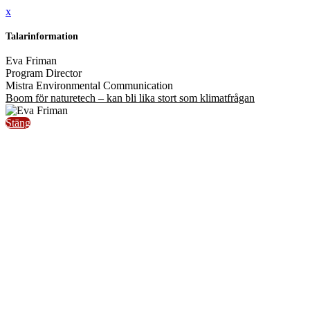
x
Talarinformation
Eva Friman
Program Director
Mistra Environmental Communication
Boom för naturetech – kan bli lika stort som klimatfrågan
Stäng