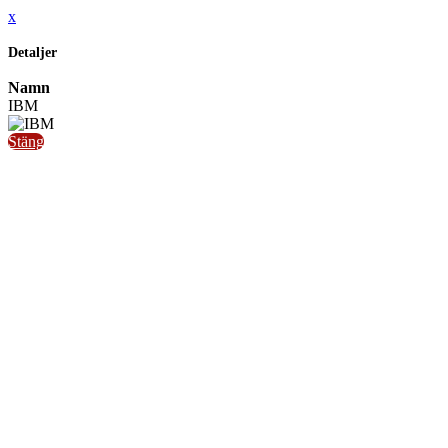
x
Detaljer
Namn
IBM
Stäng