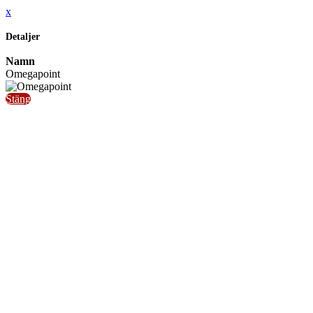
x
Detaljer
Namn
Omegapoint
Stäng