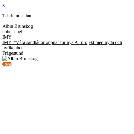
x
Talarinformation
Albin Brunskog
enhetschef
IMY
IMY: “Våra sandlådor öppnar för nya AI-projekt med nytta och
nyfikenhet”
Frågestund
Stäng